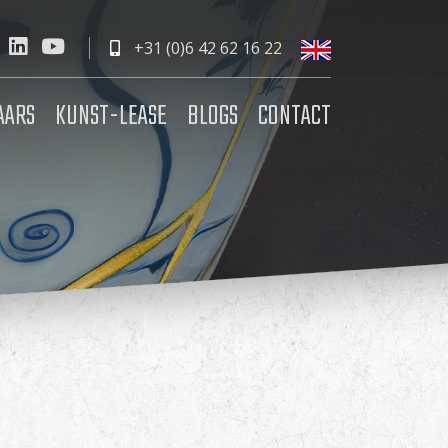
+31 (0)6 42 62 16 22
AARS
KUNST-LEASE
BLOGS
CONTACT
?
l een afspraak en laat alvast weten welke
6 22