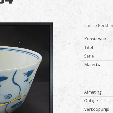
/
bedrijfsnaam
*
E-
mailadres
*
Louise Berkheij
Bericht
Kunstenaar
Titel
Serie
Materiaal
Afmeting
Oplage
Verkoopprijs