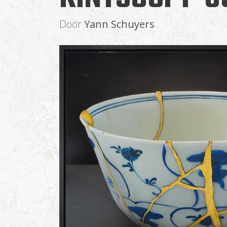
KOFFIE MET MELK EN SCHUIM
Door
Yann Schuyers
LATTE MACCHIATO
KOFFIE MET 2 LAGEN MELK
LATTE CARAMELITO
KOFFIE MET 2 LAGEN MELK
THEE
KEUZE UIT DIVERSE SMAKEN