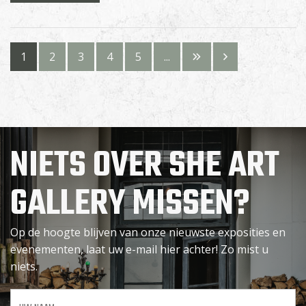
1
2
3
4
5
...
NIETS OVER SHE ART
GALLERY MISSEN?
Op de hoogte blijven van onze nieuwste exposities en
evenementen, laat uw e-mail hier achter! Zo mist u
niets.
Uw
naam