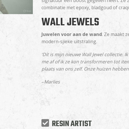
signatuur een boost gegeven heeft. Ze zij
combinatie met epoxy, bladgoud of craqu
WALL JEWELS
Juwelen voor aan de wand
. Ze maakt z
modern-sjieke uitstraling.
‘Dit is mijn nieuwe Wall Jewel collectie. 
me af of ik ze kon transformeren tot it
plaats van ons zelf. Onze huizen hebben
–
Marlies
RESIN ARTIST