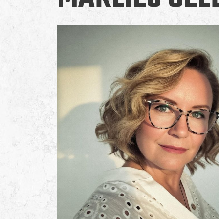
KOFFIE MET MELK EN SCHUIM
LATTE MACCHIATO
KOFFIE MET 2 LAGEN MELK
LATTE CARAMELITO
KOFFIE MET 2 LAGEN MELK
THEE
KEUZE UIT DIVERSE SMAKEN