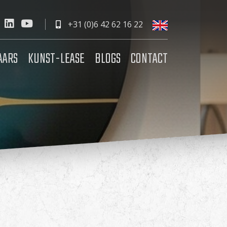
+31 (0)6 42 62 16 22
AARS
KUNST-LEASE
BLOGS
CONTACT
?
l een afspraak en laat alvast weten welke
6 22