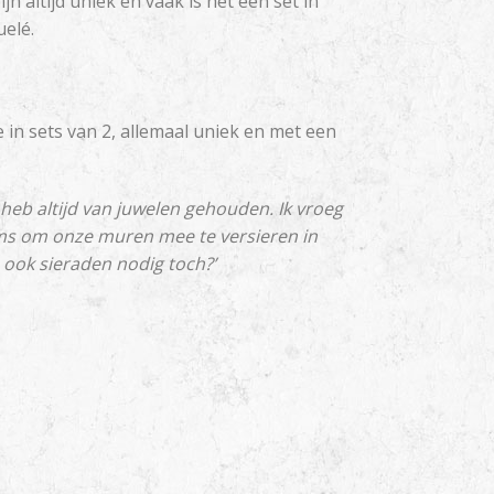
n altijd uniek en vaak is het een set in
elé.
e in sets van 2, allemaal uniek en met een
Ik heb altijd van juwelen gehouden. Ik vroeg
ems om onze muren mee te versieren in
 ook sieraden nodig toch?’