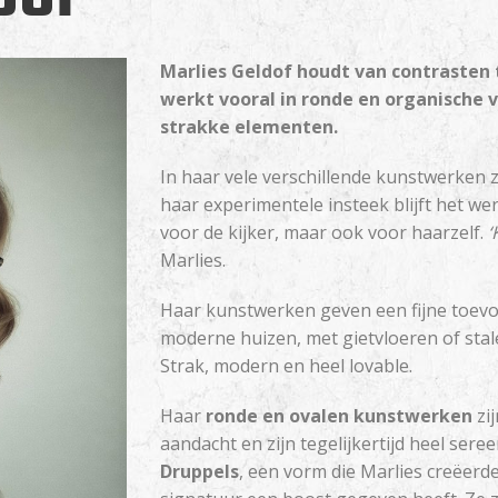
/
bedrijfsnaam
*
E-
mailadres
*
Marlies Geldof houdt van contrasten 
werkt vooral in ronde en organisch
Bericht
strakke elementen.
In haar vele verschillende kunstwerken zi
haar experimentele insteek blijft het w
voor de kijker, maar ook voor haarzelf.
‘
Marlies.
Haar kunstwerken geven een fijne toevo
moderne huizen, met gietvloeren of stal
Strak, modern en heel lovable.
Haar
ronde en ovalen kunstwerken
zij
aandacht en zijn tegelijkertijd heel seree
Druppels
, een vorm die Marlies creëer