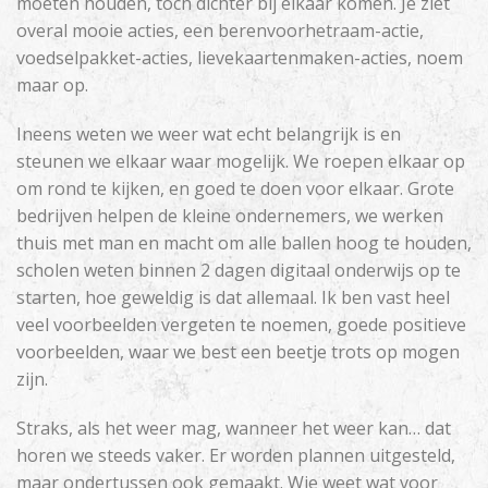
moeten houden, toch dichter bij elkaar komen. Je ziet
overal mooie acties, een berenvoorhetraam-actie,
voedselpakket-acties, lievekaartenmaken-acties, noem
maar op.
Ineens weten we weer wat echt belangrijk is en
steunen we elkaar waar mogelijk. We roepen elkaar op
om rond te kijken, en goed te doen voor elkaar. Grote
bedrijven helpen de kleine ondernemers, we werken
thuis met man en macht om alle ballen hoog te houden,
scholen weten binnen 2 dagen digitaal onderwijs op te
starten, hoe geweldig is dat allemaal. Ik ben vast heel
veel voorbeelden vergeten te noemen, goede positieve
voorbeelden, waar we best een beetje trots op mogen
zijn.
Straks, als het weer mag, wanneer het weer kan… dat
horen we steeds vaker. Er worden plannen uitgesteld,
maar ondertussen ook gemaakt. Wie weet wat voor